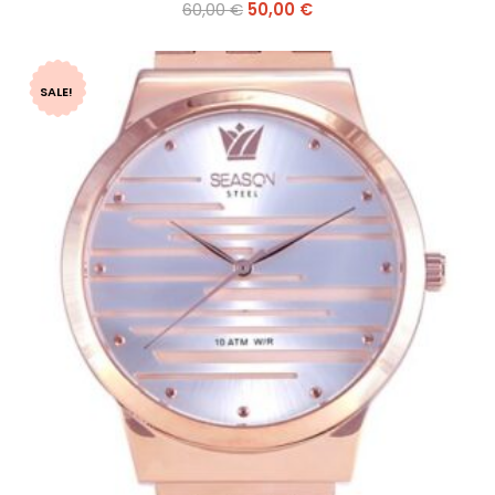
60,00
€
50,00
€
SALE!