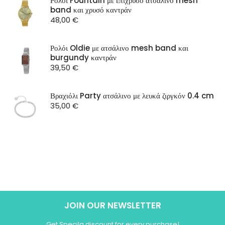
Ρολόι Fountain με επίχρυσο ατσάλινο mesh
band και χρυσό καντράν
48,00
€
Ρολόι Oldie με ατσάλινο mesh band και
burgundy καντράν
39,50
€
Βραχιόλι Party ατσάλινο με λευκά ζιργκόν 0.4 cm
35,00
€
JOIN OUR NEWSLETTER
Get Specila discount for every purchase!