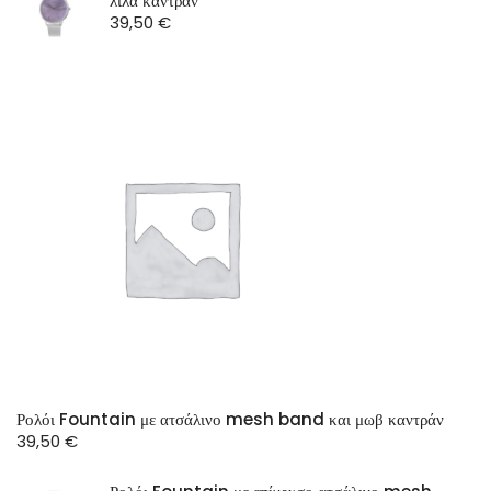
λιλά καντράν
39,50
€
Ρολόι Fountain με ατσάλινο mesh band και μωβ καντράν
39,50
€