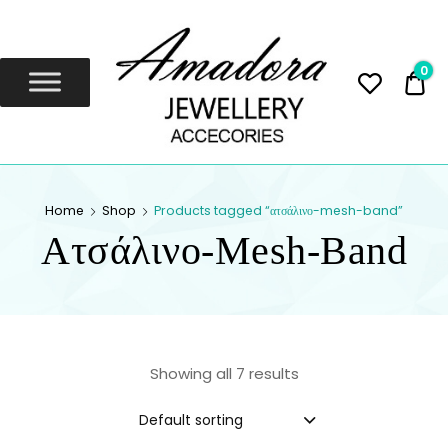
Amadora
Jewellery
0
0,
Amadora Jewellery
AMADORA
Home
Shop
Products tagged “ατσάλινο-mesh-band”
JEWELLERY
Ατσάλινο-Mesh-Band
Showing all 7 results
Default sorting