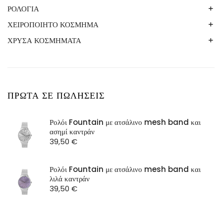
ΚΟΛΙΕ
ΒΡΑΧΙΟΛΙΑ
ΓΥΝΑΙΚΕΙΟ ΚΟΣΜΗΜΑ LUCA BARRA
ΒΡΑΧΙΟΛΙΑ
ΡΟΛΟΓΙΑ
ΓΟΥΡΙΑ
ΡΟΛΟΓΙΑ
ΚΟΛΙΕ
ΒΡΑΧΙΟΛΙΑ
ΔΑΧΤΥΛΙΔΙΑ
ΕΙΚΟΝΕΣ
ΧΕΙΡΟΠΟΙΗΤΟ ΚΟΣΜΗΜΑ
UNISEX
ΣΚΟΥΛΑΡΙΚΙΑ
ΡΟΛΟΓΙΑ
ΚΟΛΙΕ
ΚΟΛΙΕ
ΚΟΡΝΙΖΕΣ
ΑΝΔΡΙΚΑ ΡΟΛΟΓΙΑ
ΧΡΥΣΑ ΚΟΣΜΗΜΑΤΑ
ΔΑΧΤΥΛΙΔΙΑ
ΡΟΛΟΓΙΑ
ΡΟΛΟΓΙΑ
ΚΟΡΝΙΖΕΣ ΠΑΙΔΙΚΕΣ
ΓΥΝΑΙΚΕΙΑ ΡΟΛΟΓΙΑ
3GUYS
ΣΚΟΥΛΑΡΙΚΙΑ
ΒΡΑΧΙΟΛΙΑ
ΣΚΟΥΛΑΡΙΚΙΑ
ΣΚΟΥΛΑΡΙΚΙΑ
ΜΠΡΕΛΟΚ
LUCA BARRA
LOISIR
ΚΟΛΙΕ
ΠΑΙΔΙΚΟ/ΒΡΕΦΙΚΟ ΔΩΡΟ
LUCA BARRA
ΠΡΩΤΑ ΣΕ ΠΩΛΗΣΕΙΣ
OXETTE
SEASON
Ρολόι Fountain με ατσάλινο mesh band και
ασημί καντράν
ST Watch
39,50
€
Ρολόι Fountain με ατσάλινο mesh band και
λιλά καντράν
39,50
€