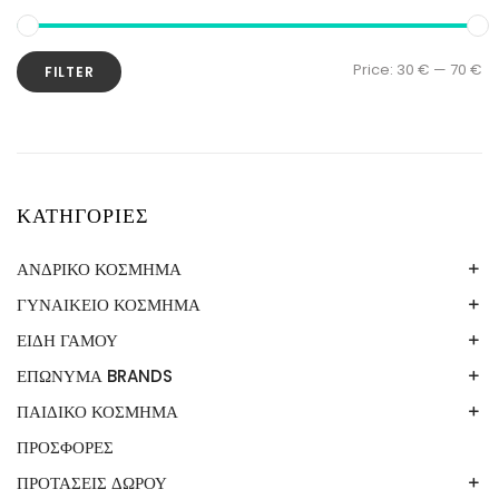
Price:
30 €
—
70 €
FILTER
ΚΑΤΗΓΟΡΙΕΣ
ΑΝΔΡΙΚΟ ΚΟΣΜΗΜΑ
ΓΥΝΑΙΚΕΙΟ ΚΟΣΜΗΜΑ
ΒΡΑΧΙΟΛΙ
ΚΟΛΙΕ
ΕΙΔΗ ΓΑΜΟΥ
ΑΣΗΜΙ 925
ΒΡΑΧΙΟΛΙΑ
ΕΠΩΝΥΜΑ BRANDS
ΕΙΚΟΝΕΣ
ΔΑΧΤΥΛΙΔΙΑ
ΣΤΕΦΑΝΟΘΗΚΕΣ
ΠΑΙΔΙΚΟ ΚΟΣΜΗΜΑ
LOISIR
ΚΟΛΙΕ
LUCA BARRA
ΒΡΑΧΙΟΛΙΑ
ΠΡΟΣΦΟΡΕΣ
ΒΡΑΧΙΟΛΙΑ
ΣΚΟΥΛΑΡΙΚΙΑ
OXETTE
ΔΑΧΤΥΛΙΔΙΑ
ΑΝΔΡΙΚΟ ΚΟΣΜΗΜΑ LUCA BARRA3
ΠΑΡΑΜΑΝΕΣ
ΠΡΟΤΑΣΕΙΣ ΔΩΡΟΥ