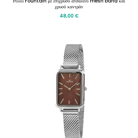
Ρολόι Fountain με επίχρυσο ατσάλινο mesh band και
χρυσό καντράν
48,00
€