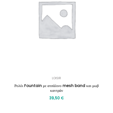
LOISIR
Ρολόι Fountain με ατσάλινο mesh band και μωβ
καντράν
39,50
€