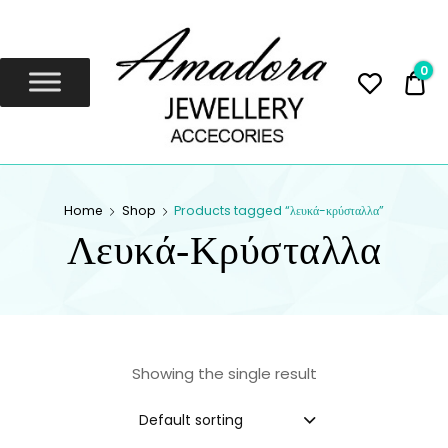
Amadora
Jewellery
0
0,
Amadora Jewellery
AMADORA
Home
Shop
Products tagged “λευκά-κρύσταλλα”
JEWELLERY
Λευκά-Κρύσταλλα
Showing the single result
Default sorting