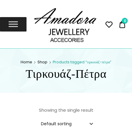
Amadora
Jewellery
0
0,
Amadora Jewellery
AMADORA
Home
Shop
Products tagged “τιρκουάζ-πέτρα”
JEWELLERY
Τιρκουάζ-Πέτρα
Showing the single result
Default sorting