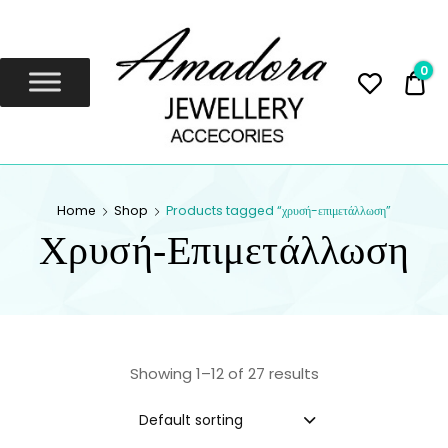
Amadora
Jewellery
0
0,
Amadora Jewellery
AMADORA
Home
Shop
Products tagged “χρυσή-επιμετάλλωση”
JEWELLERY
Χρυσή-Επιμετάλλωση
Showing 1–12 of 27 results
Default sorting