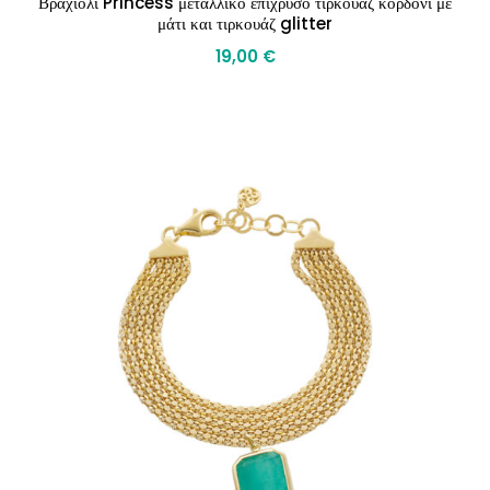
Βραχιόλι Princess μεταλλικό επίχρυσο τιρκουάζ κορδόνι με
μάτι και τιρκουάζ glitter
19,00
€