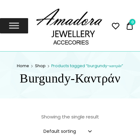
Amadora
Jewellery
0
0,
Amadora Jewellery
AMADORA
Home
Shop
Products tagged “burgundy-καντράν”
JEWELLERY
Burgundy-Καντράν
Showing the single result
Default sorting