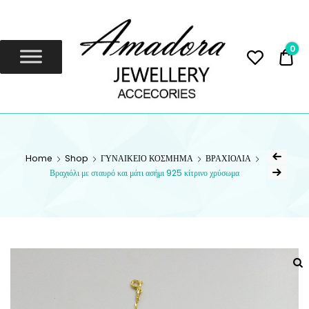
Amadora
Jewellery
0
0,
Amadora Jewellery
AMADORA
JEWELLERY
Home
Shop
ΓΥΝΑΙΚΕΙΟ ΚΟΣΜΗΜΑ
ΒΡΑΧΙΟΛΙΑ
Βραχιόλι με σταυρό και μάτι ασήμι 925 κίτρινο χρύσωμα