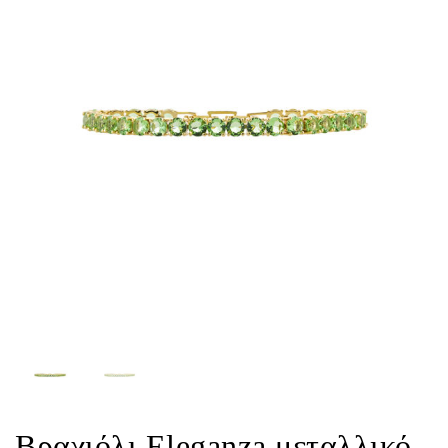
Βραχιόλι Eleganza μεταλλικό