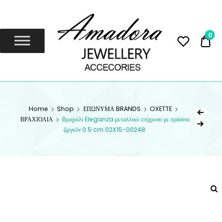
Amadora
Jewellery
0
0,
Amadora Jewellery
AMADORA
Home
Shop
ΕΠΩΝΥΜΑ BRANDS
OXETTE
JEWELLERY
ΒΡΑΧΙΟΛΙΑ
Βραχιόλι Eleganza μεταλλικό επίχρυσο με πράσινα
ζιργκόν 0.5 cm 02X15-00248