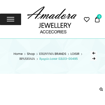
Amadora
Jewellery
0
0,
Amadora Jewellery
AMADORA
JEWELLERY
Home
Shop
ΕΠΩΝΥΜΑ BRANDS
LOISIR
ΒΡΑΧΙΟΛΙΑ
Βραχιόλι Loisir 02L03-00495