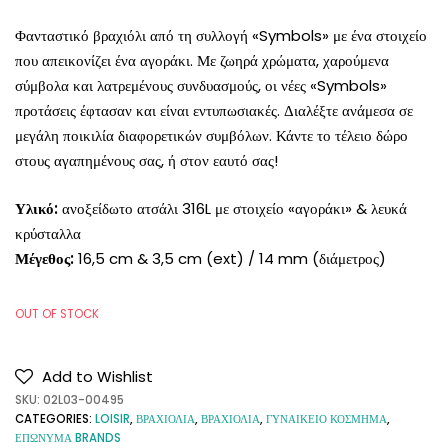
Φανταστικό βραχιόλι από τη συλλογή «Symbols» με ένα στοιχείο
που απεικονίζει ένα αγοράκι. Με ζωηρά χρώματα, χαρούμενα
σύμβολα και λατρεμένους συνδυασμούς, οι νέες «Symbols»
προτάσεις έφτασαν και είναι εντυπωσιακές. Διαλέξτε ανάμεσα σε
μεγάλη ποικιλία διαφορετικών συμβόλων. Κάντε το τέλειο δώρο
στους αγαπημένους σας, ή στον εαυτό σας!
Υλικό:
ανοξείδωτο ατσάλι 316L με στοιχείο «αγοράκι» & λευκά
κρύσταλλα
Μέγεθος:
16,5 cm & 3,5 cm (ext) / 14 mm (διάμετρος)
OUT OF STOCK
Add to Wishlist
SKU:
02L03-00495
CATEGORIES:
LOISIR
,
ΒΡΑΧΙΟΛΙΑ
,
ΒΡΑΧΙΟΛΙΑ
,
ΓΥΝΑΙΚΕΙΟ ΚΟΣΜΗΜΑ
,
ΕΠΩΝΥΜΑ BRANDS