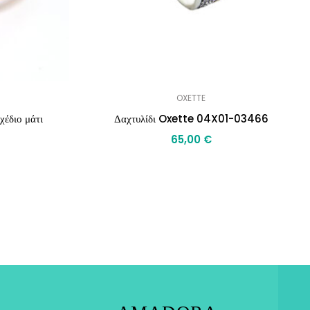
OXETTE
χέδιο μάτι
Δαχτυλίδι Oxette 04X01-03466
65,00
€