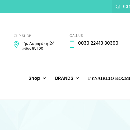
SIG
Amadora
Jewellery
CALL US
OUR SHOP:
0030 22410 30390
Γρ. Λαμπράκη 24
Ρόδος 851 00
Shop
BRANDS
ΓΥΝΑΙΚΕΙΟ ΚΟΣ