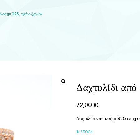
ό ασήμι 925, σχέδιο ζιργκόν
Δαχτυλίδι από 
72,00
€
Δαχτυλίδι από ασήμι 925 επιχρυ
IN STOCK