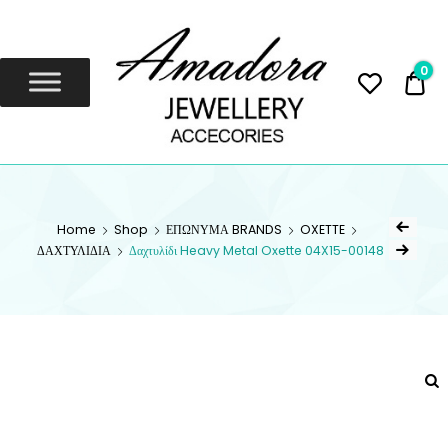
Amadora
Jewellery
0
0,
Amadora Jewellery
AMADORA
JEWELLERY
Home
Shop
ΕΠΩΝΥΜΑ BRANDS
OXETTE
ΔΑΧΤΥΛΙΔΙΑ
Δαχτυλίδι Heavy Metal Oxette 04X15-00148