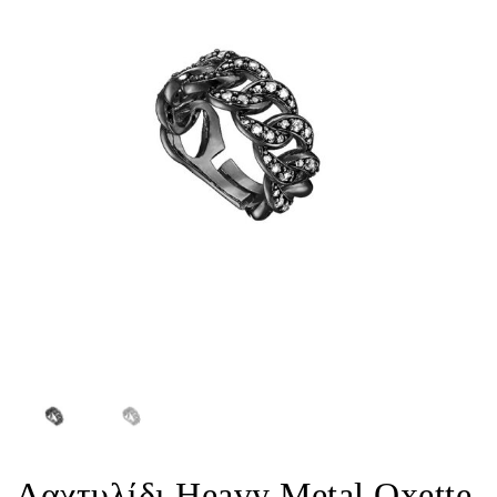
Δαχτυλίδι Heavy Metal Oxette