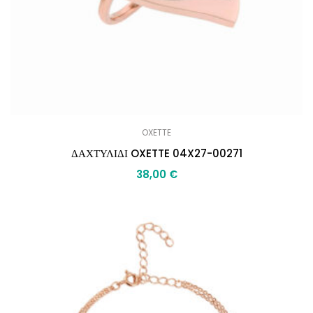
OXETTE
ΔΑΧΤΥΛΙΔΙ OXETTE 04X27-00271
38,00
€