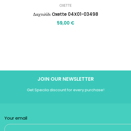
OXETTE
Δαχτυλίδι Oxette 04X01-03498
59,00
€
JOIN OUR NEWSLETTER
Get Specila discount for every purchase!
Your email