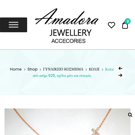
Amadora
Jewellery
0
0,
Amadora Jewellery
AMADORA
JEWELLERY
Home
Shop
ΓΥΝΑΙΚΕΙΟ ΚΟΣΜΗΜΑ
ΚΟΛΙΕ
Κολιέ
από ασήμι 925, σχέδιο μάτι και σταυρός