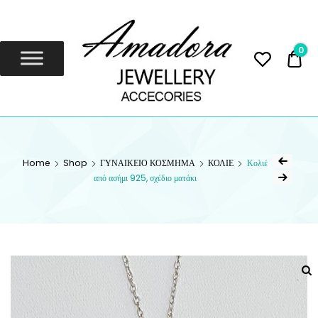
Amadora
Jewellery
0
0,
Amadora Jewellery
AMADORA
JEWELLERY
Home
Shop
ΓΥΝΑΙΚΕΙΟ ΚΟΣΜΗΜΑ
ΚΟΛΙΕ
Κολιέ
από ασήμι 925, σχέδιο ματάκι