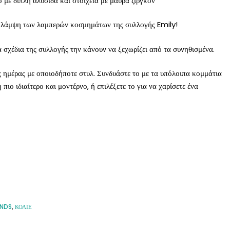
 με διπλή αλυσίδα και στοιχεία με μαύρα ζιργκόν
ν λάμψη των λαμπερών κοσμημάτων της συλλογής Emily!
α σχέδια της συλλογής την κάνουν να ξεχωρίζει από τα συνηθισμένα.
 ημέρας με οποιοδήποτε στυλ. Συνδυάστε το με τα υπόλοιπα κομμάτια
πιο ιδιαίτερο και μοντέρνο, ή επιλέξετε το για να χαρίσετε ένα
ANDS
,
ΚΟΛΙΕ