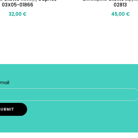
03X05-01866
02813
32,00
€
45,00
€
mail