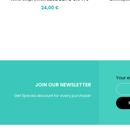
24,00
€
Your e
JOIN OUR NEWSLETTER
Get Specila discount for every purchase!