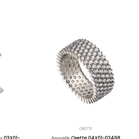
OXETTE
όν 03X01-
Δαχτυλίδι Oxette 04X01-03498