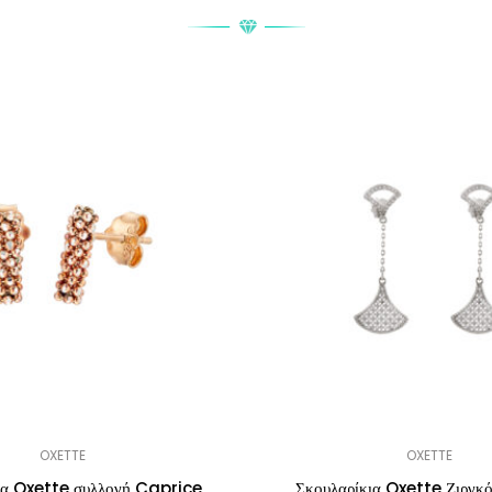
OXETTE
OXETTE
ια Oxette συλλογή Caprice
Σκουλαρίκια Oxette Ζιργκ