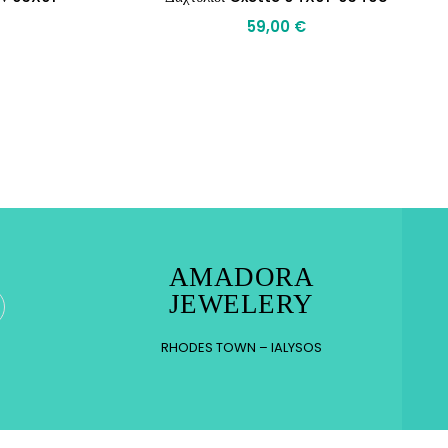
59,00
€
AMADORA
JEWELERY
RHODES TOWN – IALYSOS