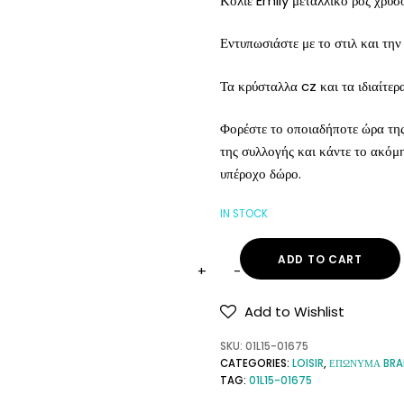
Κολιέ Emily μεταλλικό ροζ χρυσό
Εντυπωσιάστε με το στιλ και τη
Τα κρύσταλλα cz και τα ιδιαίτερ
Φορέστε το οποιαδήποτε ώρα της
της συλλογής και κάντε το ακόμη 
υπέροχο δώρο.
IN STOCK
ADD TO CART
Add to Wishlist
SKU:
01L15-01675
CATEGORIES:
LOISIR
,
ΕΠΩΝΥΜΑ BR
TAG:
01L15-01675