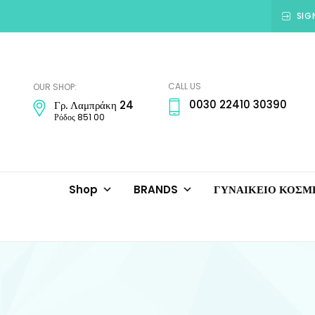
SIG
Amadora
Jewellery
CALL US
OUR SHOP:
0030 22410 30390
Γρ. Λαμπράκη 24
Ρόδος 851 00
Shop
BRANDS
ΓΥΝΑΙΚΕΙΟ ΚΟΣ