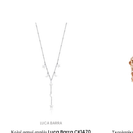
LUCA BARRA
Κολιέ ασημί ατσάλι Luca Barra CK1470
Σκουλαρίκ