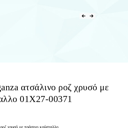
ganza ατσάλινο ροζ χρυσό με
ταλλο 01X27-00371
ροζ χρυσό με πράσινο κρύσταλλο