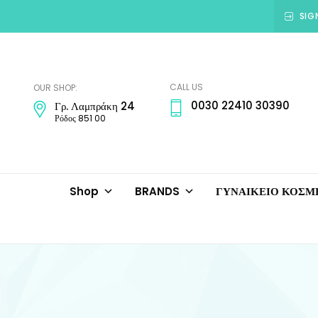
SIG
Amadora
Jewellery
CALL US
OUR SHOP:
0030 22410 30390
Γρ. Λαμπράκη 24
Ρόδος 851 00
Shop
BRANDS
ΓΥΝΑΙΚΕΙΟ ΚΟΣ