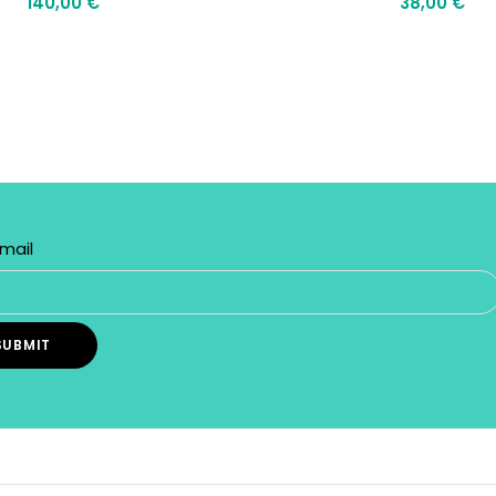
140,00
€
38,00
€
mail