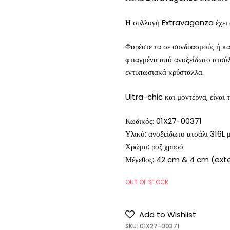
Η συλλογή Extravaganza έχει α
Φορέστε τα σε συνδυασμούς ή και
φτιαγμένα από ανοξείδωτο ατσάλ
εντυπωσιακά κρύσταλλα.
Ultra-chic και μοντέρνα, είναι 
Κωδικός: 01X27-00371
Υλικό: ανοξείδωτο ατσάλι 316L 
Χρώμα: ροζ χρυσό
Μέγεθος: 42 cm & 4 cm (exte
OUT OF STOCK
Add to Wishlist
SKU:
01X27-00371