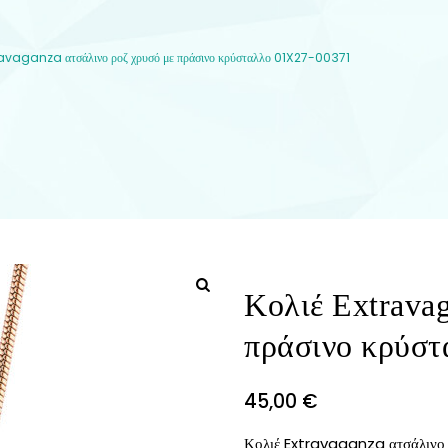
ravaganza ατσάλινο ροζ χρυσό με πράσινο κρύσταλλο 01X27-00371
Κολιέ Extrava
πράσινο κρύσ
45,00
€
Κολιέ Extravaganza ατσάλινο 