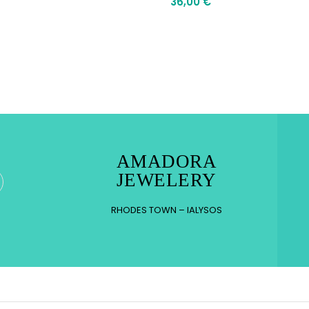
36,00
€
AMADORA
JEWELERY
RHODES TOWN – IALYSOS