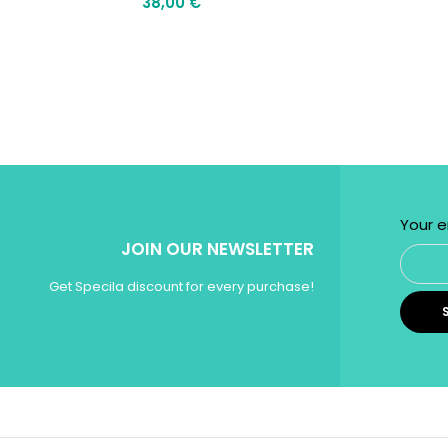
38,00
€
Your e
JOIN OUR NEWSLETTER
Get Specila discount for every purchase!