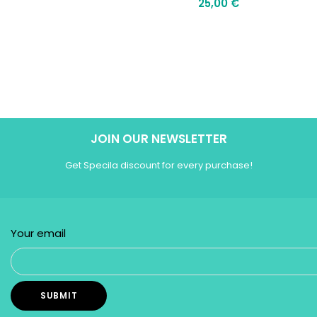
25,00
€
JOIN OUR NEWSLETTER
Get Specila discount for every purchase!
Your email