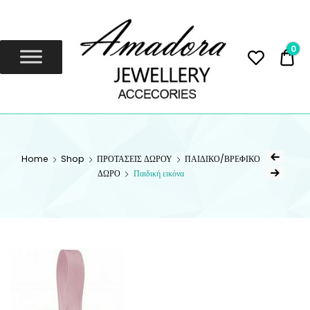
Amadora
Jewellery
0
0,
Amadora Jewellery
AMADORA
JEWELLERY
Home
Shop
ΠΡΟΤΑΣΕΙΣ ΔΩΡΟΥ
ΠΑΙΔΙΚΟ/ΒΡΕΦΙΚΟ
ΔΩΡΟ
Παιδική εικόνα