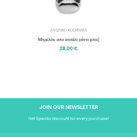
ΑΝΔΡΙΚΟ ΚΟΣΜΗΜΑ
Μπρελόκ απο ατσάλι γάντι μποξ
28,00
€
JOIN OUR NEWSLETTER
Get Specila discount for every purchase!