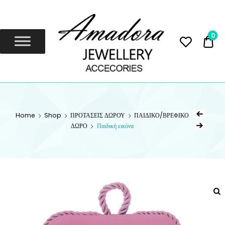
Amadora
Jewellery
0
0,
Amadora Jewellery
AMADORA
JEWELLERY
Home
Shop
ΠΡΟΤΑΣΕΙΣ ΔΩΡΟΥ
ΠΑΙΔΙΚΟ/ΒΡΕΦΙΚΟ
ΔΩΡΟ
Παιδική εικόνα