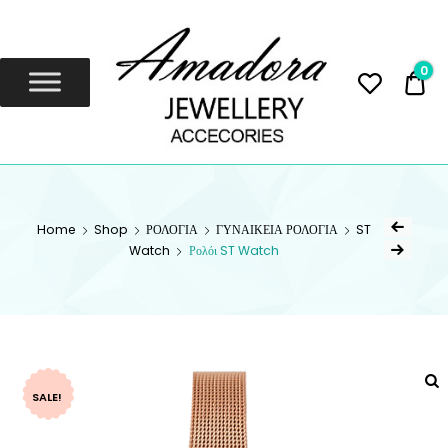
Amadora
Jewellery
0
0,
Amadora Jewellery
AMADORA
JEWELLERY
Home
Shop
ΡΟΛΟΓΙΑ
ΓΥΝΑΙΚΕΙΑ ΡΟΛΟΓΙΑ
ST
Watch
Ρολόι ST Watch
SALE!