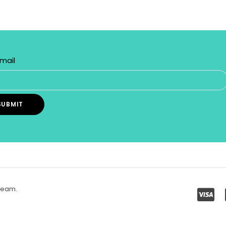
mail
 team
.