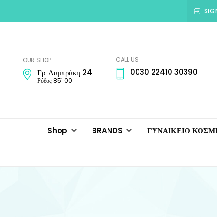
SIG
Amadora
Jewellery
CALL US
OUR SHOP:
0030 22410 30390
Γρ. Λαμπράκη 24
Ρόδος 851 00
Shop
BRANDS
ΓΥΝΑΙΚΕΙΟ ΚΟΣ