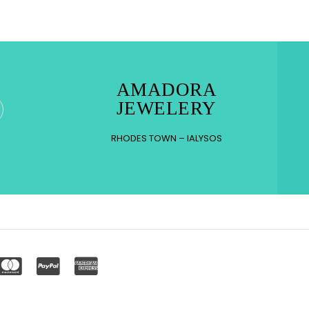
AMADORA
JEWELERY
RHODES TOWN – IALYSOS