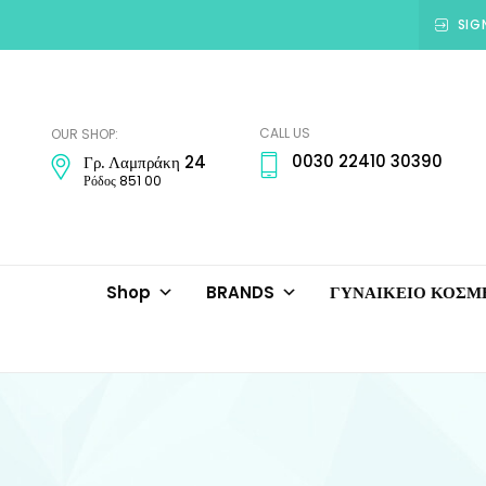
SIG
Amadora
Jewellery
CALL US
OUR SHOP:
0030 22410 30390
Γρ. Λαμπράκη 24
Ρόδος 851 00
Shop
BRANDS
ΓΥΝΑΙΚΕΙΟ ΚΟΣ