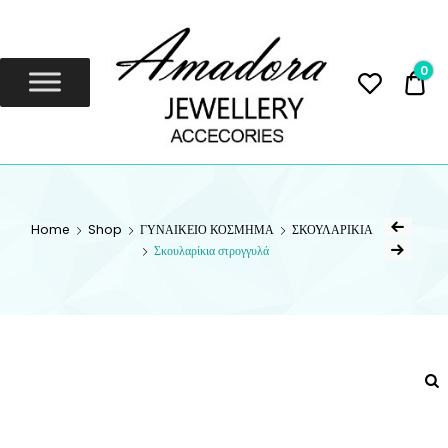
Amadora
Jewellery
0
0,
Amadora Jewellery
AMADORA
JEWELLERY
Home
Shop
ΓΥΝΑΙΚΕΙΟ ΚΟΣΜΗΜΑ
ΣΚΟΥΛΑΡΙΚΙΑ
Σκουλαρίκια στρογγυλά