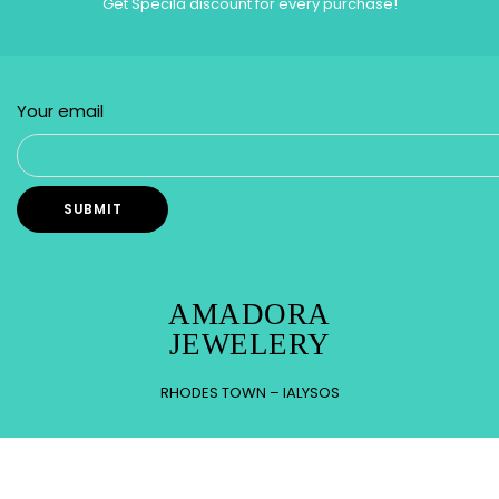
Get Specila discount for every purchase!
Your email
AMADORA
JEWELERY
RHODES TOWN – IALYSOS