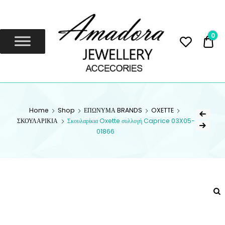
Amadora
Jewellery
0
0,
Amadora Jewellery
AMADORA
Home
Shop
ΕΠΩΝΥΜΑ BRANDS
OXETTE
JEWELLERY
ΣΚΟΥΛΑΡΙΚΙΑ
Σκουλαρίκια Oxette συλλογή Caprice 03X05-
01866