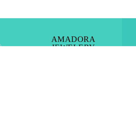
AMADORA
JEWELERY
RHODES TOWN – IALYSOS