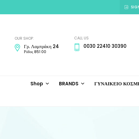
SIG
Amadora
Jewellery
CALL US
OUR SHOP:
0030 22410 30390
Γρ. Λαμπράκη 24
Ρόδος 851 00
Shop
BRANDS
ΓΥΝΑΙΚΕΙΟ ΚΟΣ