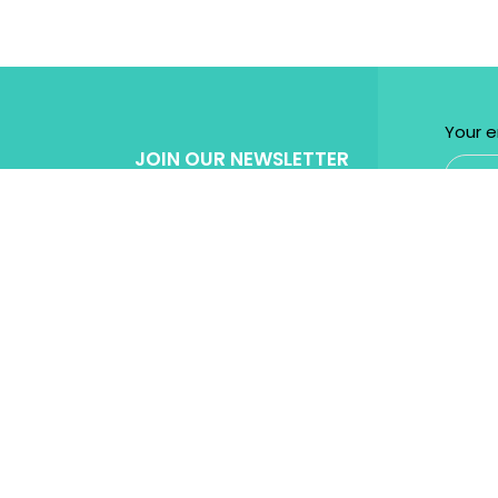
Your e
JOIN OUR NEWSLETTER
Get Specila discount for every purchase!
Powered by
Micromedia
Digital Marketing