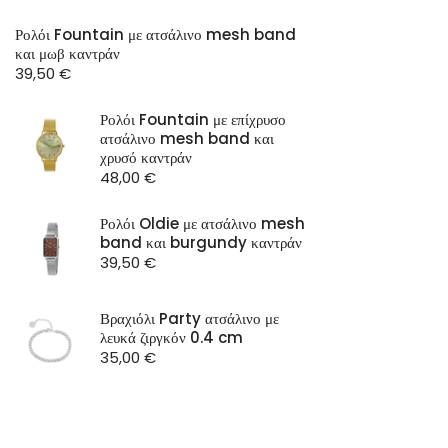
Ρολόι Fountain με ατσάλινο mesh band
και μωβ καντράν
39,50
€
Ρολόι Fountain με επίχρυσο
ατσάλινο mesh band και
χρυσό καντράν
48,00
€
Ρολόι Oldie με ατσάλινο mesh
band και burgundy καντράν
39,50
€
Βραχιόλι Party ατσάλινο με
λευκά ζιργκόν 0.4 cm
35,00
€