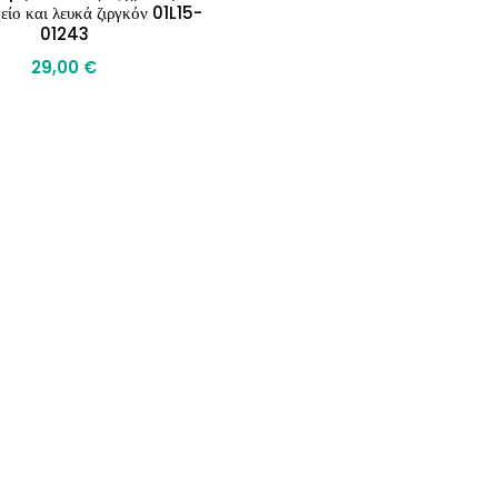
είο και λευκά ζιργκόν 01L15-
01243
29,00
€