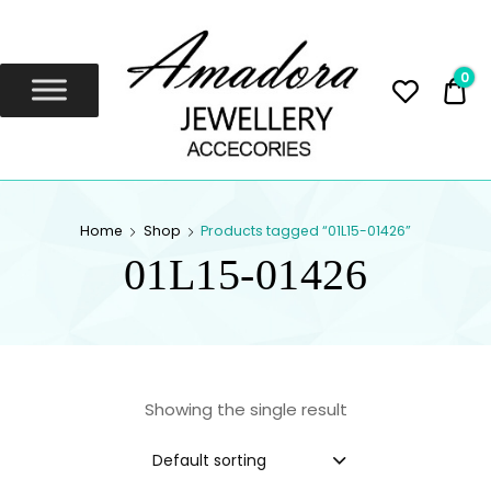
Amadora
Jewellery
0
0,
Amadora Jewellery
AMADORA
Home
Shop
Products tagged “01L15-01426”
JEWELLERY
01L15-01426
Showing the single result
Default sorting