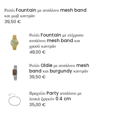
Ρολόι Fountain με ατσάλινο mesh band
και μωβ καντράν
39,50
€
Ρολόι Fountain με επίχρυσο
ατσάλινο mesh band και
χρυσό καντράν
48,00
€
Ρολόι Oldie με ατσάλινο mesh
band και burgundy καντράν
39,50
€
Βραχιόλι Party ατσάλινο με
λευκά ζιργκόν 0.4 cm
35,00
€