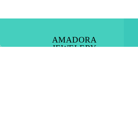
AMADORA
JEWELERY
RHODES TOWN – IALYSOS