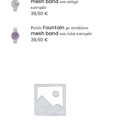
mesh band και ασημί
ST Watch
καντράν
39,50
€
Ρολόι Fountain με ατσάλινο
mesh band και λιλά καντράν
39,50
€