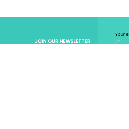
Your e
JOIN OUR NEWSLETTER
Get Specila discount for every purchase!
Powered by
Micromedia
Digital Marketing