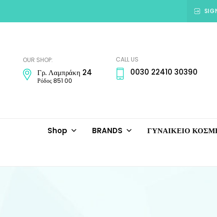
SIG
Amadora
Jewellery
CALL US
OUR SHOP:
0030 22410 30390
Γρ. Λαμπράκη 24
Ρόδος 851 00
Shop
BRANDS
ΓΥΝΑΙΚΕΙΟ ΚΟΣ