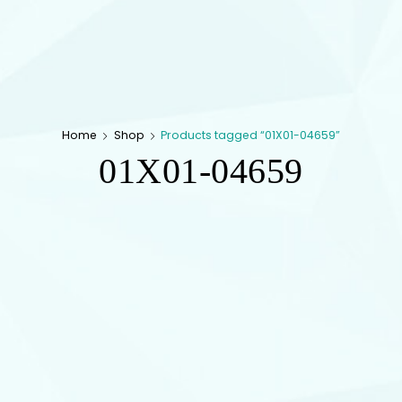
Home
Shop
Products tagged “01X01-04659”
01X01-04659