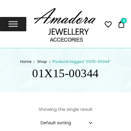
Amadora
Jewellery
0
0,
Amadora Jewellery
AMADORA
Home
Shop
Products tagged “01X15-00344”
JEWELLERY
01X15-00344
Showing the single result
Default sorting