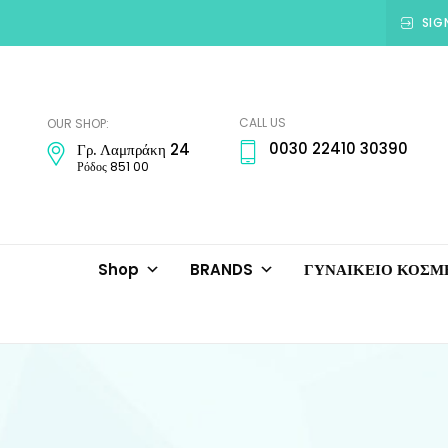
SIG
Amadora
Jewellery
CALL US
OUR SHOP:
0030 22410 30390
Γρ. Λαμπράκη 24
Ρόδος 851 00
Shop
BRANDS
ΓΥΝΑΙΚΕΙΟ ΚΟΣ