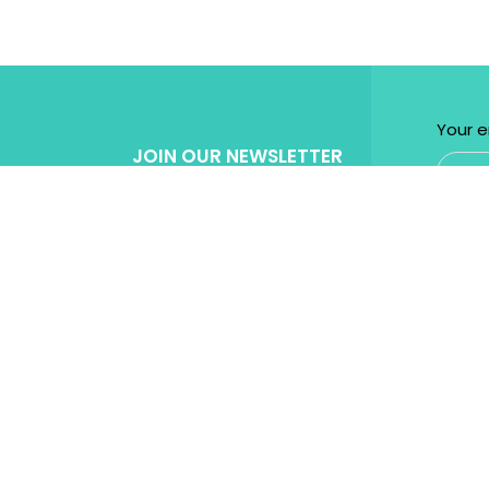
Your e
JOIN OUR NEWSLETTER
Get Specila discount for every purchase!
Powered by
Micromedia
Digital Marketing