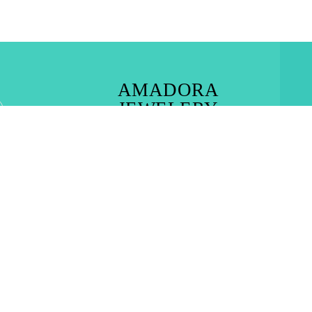
AMADORA
JEWELERY
RHODES TOWN – IALYSOS