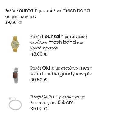
Ρολόι Fountain με ατσάλινο mesh band
και μωβ καντράν
39,50
€
Ρολόι Fountain με επίχρυσο
ατσάλινο mesh band και
χρυσό καντράν
48,00
€
Ρολόι Oldie με ατσάλινο mesh
band και burgundy καντράν
39,50
€
Βραχιόλι Party ατσάλινο με
λευκά ζιργκόν 0.4 cm
35,00
€