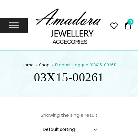
Amadora
Jewellery
0
0,
Amadora Jewellery
AMADORA
Home
Shop
Products tagged “03X15-00261”
JEWELLERY
03X15-00261
Showing the single result
Default sorting