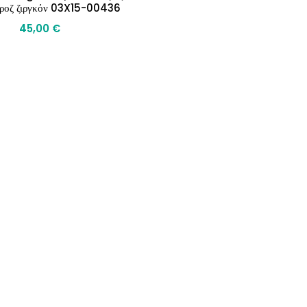
 ροζ ζιργκόν 03X15-00436
45,00
€