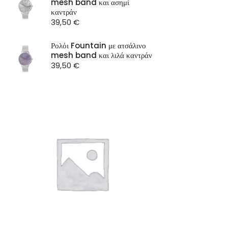
mesh band και ασημί
ST Watch
καντράν
39,50
€
Ρολόι Fountain με ατσάλινο
mesh band και λιλά καντράν
39,50
€