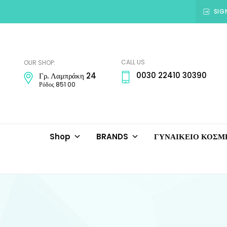
SIG
Amadora
Jewellery
CALL US
OUR SHOP:
0030 22410 30390
Γρ. Λαμπράκη 24
Ρόδος 851 00
Shop
BRANDS
ΓΥΝΑΙΚΕΙΟ ΚΟΣ