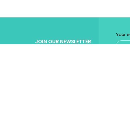
Your e
JOIN OUR NEWSLETTER
Get Specila discount for every purchase!
Powered by
Micromedia
Digital Marketing