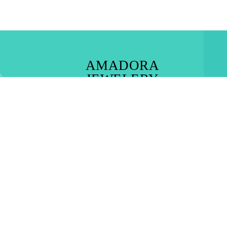
AMADORA
JEWELERY
RHODES TOWN – IALYSOS