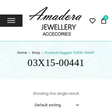
Amadora
Jewellery
0
0,
Amadora Jewellery
AMADORA
Home
Shop
Products tagged “03X15-00441”
JEWELLERY
03X15-00441
Showing the single result
Default sorting