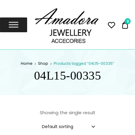
Amadora
Jewellery
0
0,
Amadora Jewellery
AMADORA
Home
Shop
Products tagged “04L15-00335”
JEWELLERY
04L15-00335
Showing the single result
Default sorting