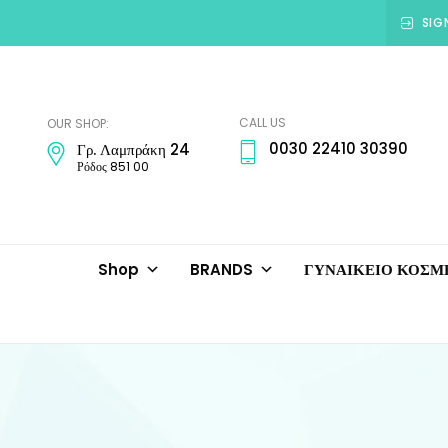
SIG
Amadora
Jewellery
CALL US
OUR SHOP:
0030 22410 30390
Γρ. Λαμπράκη 24
Ρόδος 851 00
Shop
BRANDS
ΓΥΝΑΙΚΕΙΟ ΚΟΣ