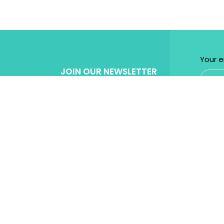
Your e
JOIN OUR NEWSLETTER
Get Specila discount for every purchase!
Powered by
Micromedia
Digital Marketing