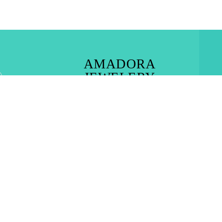
AMADORA
JEWELERY
RHODES TOWN – IALYSOS