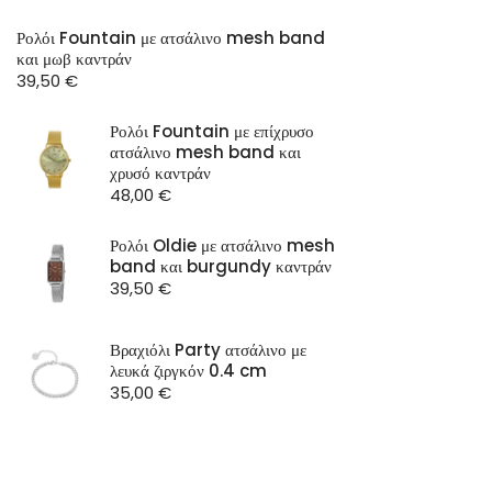
Ρολόι Fountain με ατσάλινο mesh band
και μωβ καντράν
39,50
€
Ρολόι Fountain με επίχρυσο
ατσάλινο mesh band και
χρυσό καντράν
48,00
€
Ρολόι Oldie με ατσάλινο mesh
band και burgundy καντράν
39,50
€
Βραχιόλι Party ατσάλινο με
λευκά ζιργκόν 0.4 cm
35,00
€