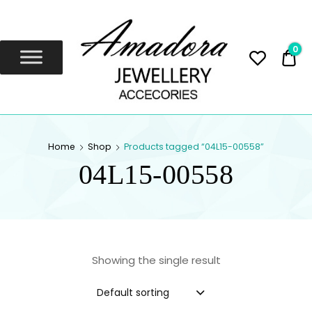
Amadora
Jewellery
0
0,
Amadora Jewellery
AMADORA
Home
Shop
Products tagged “04L15-00558”
JEWELLERY
04L15-00558
Showing the single result
Default sorting