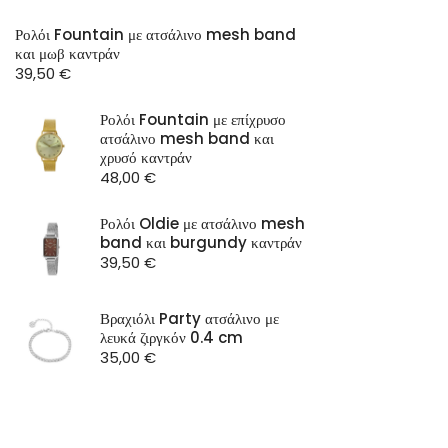
Ρολόι Fountain με ατσάλινο mesh band
και μωβ καντράν
39,50
€
Ρολόι Fountain με επίχρυσο
ατσάλινο mesh band και
χρυσό καντράν
48,00
€
Ρολόι Oldie με ατσάλινο mesh
band και burgundy καντράν
39,50
€
Βραχιόλι Party ατσάλινο με
λευκά ζιργκόν 0.4 cm
35,00
€