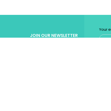
Your e
JOIN OUR NEWSLETTER
Get Specila discount for every purchase!
Powered by
Micromedia
Digital Marketing