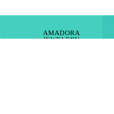
AMADORA
JEWELERY
RHODES TOWN – IALYSOS