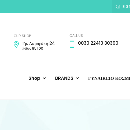
SIG
Amadora
Jewellery
CALL US
OUR SHOP:
0030 22410 30390
Γρ. Λαμπράκη 24
Ρόδος 851 00
Shop
BRANDS
ΓΥΝΑΙΚΕΙΟ ΚΟΣ