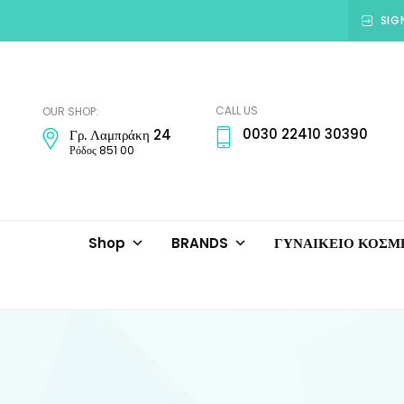
SIG
Amadora
Jewellery
CALL US
OUR SHOP:
0030 22410 30390
Γρ. Λαμπράκη 24
Ρόδος 851 00
Shop
BRANDS
ΓΥΝΑΙΚΕΙΟ ΚΟΣ