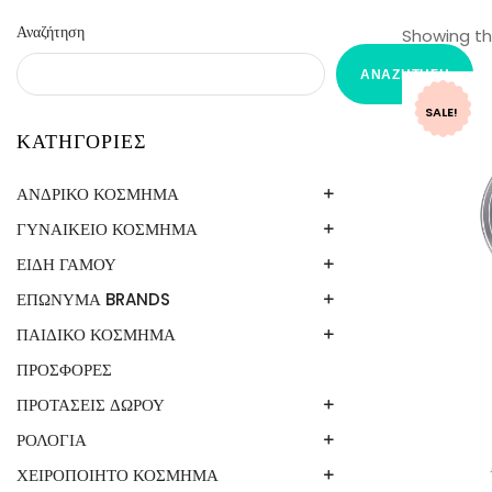
Αναζήτηση
Showing the
ΑΝΑΖΉΤΗΣΗ
SALE!
ΚΑΤΗΓΟΡΙΕΣ
ΑΝΔΡΙΚΟ ΚΟΣΜΗΜΑ
ΓΥΝΑΙΚΕΙΟ ΚΟΣΜΗΜΑ
ΒΡΑΧΙΟΛΙ
ΚΟΛΙΕ
ΕΙΔΗ ΓΑΜΟΥ
ΑΣΗΜΙ 925
ΒΡΑΧΙΟΛΙΑ
ΕΠΩΝΥΜΑ BRANDS
ΕΙΚΟΝΕΣ
ΔΑΧΤΥΛΙΔΙΑ
ΣΤΕΦΑΝΟΘΗΚΕΣ
ΠΑΙΔΙΚΟ ΚΟΣΜΗΜΑ
LOISIR
ΚΟΛΙΕ
LUCA BARRA
ΒΡΑΧΙΟΛΙΑ
ΠΡΟΣΦΟΡΕΣ
ΒΡΑΧΙΟΛΙΑ
ΣΚΟΥΛΑΡΙΚΙΑ
OXETTE
ΔΑΧΤΥΛΙΔΙΑ
ΑΝΔΡΙΚΟ ΚΟΣΜΗΜΑ LUCA BARRA3
ΠΑΡΑΜΑΝΕΣ
ΠΡΟΤΑΣΕΙΣ ΔΩΡΟΥ
ΚΟΛΙΕ
ΒΡΑΧΙΟΛΙΑ
ΓΥΝΑΙΚΕΙΟ ΚΟΣΜΗΜΑ LUCA BARRA
ΒΡΑΧΙΟΛΙΑ
ΡΟΛΟΓΙΑ
ΓΟΥΡΙΑ
ΡΟΛΟΓΙΑ
ΚΟΛΙΕ
ΒΡΑΧΙΟΛΙΑ
ΔΑΧΤΥΛΙΔΙΑ
ΕΙΚΟΝΕΣ
ΧΕΙΡΟΠΟΙΗΤΟ ΚΟΣΜΗΜΑ
UNISEX