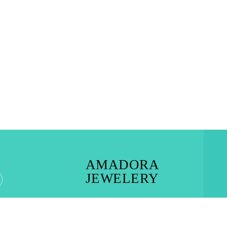
AMADORA
JEWELERY
RHODES TOWN – IALYSOS