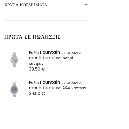
ΣΚΟΥΛΑΡΙΚΙΑ
ΡΟΛΟΓΙΑ
ΚΟΛΙΕ
ΚΟΛΙΕ
ΚΟΡΝΙΖΕΣ
ΑΝΔΡΙΚΑ ΡΟΛΟΓΙΑ
ΧΡΥΣΑ ΚΟΣΜΗΜΑΤΑ
ΔΑΧΤΥΛΙΔΙΑ
ΡΟΛΟΓΙΑ
ΡΟΛΟΓΙΑ
ΚΟΡΝΙΖΕΣ ΠΑΙΔΙΚΕΣ
ΓΥΝΑΙΚΕΙΑ ΡΟΛΟΓΙΑ
3GUYS
ΣΚΟΥΛΑΡΙΚΙΑ
ΒΡΑΧΙΟΛΙΑ
ΣΚΟΥΛΑΡΙΚΙΑ
ΣΚΟΥΛΑΡΙΚΙΑ
ΜΠΡΕΛΟΚ
LUCA BARRA
LOISIR
ΚΟΛΙΕ
ΠΑΙΔΙΚΟ/ΒΡΕΦΙΚΟ ΔΩΡΟ
LUCA BARRA
ΠΡΩΤΑ ΣΕ ΠΩΛΗΣΕΙΣ
OXETTE
SEASON
Ρολόι Fountain με ατσάλινο
mesh band και ασημί
ST Watch
καντράν
39,50
€
Ρολόι Fountain με ατσάλινο
mesh band και λιλά καντράν
39,50
€