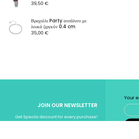
39,50
€
Βραχιόλι Party ατσάλινο με
λευκά ζιργκόν 0.4 cm
35,00
€
Your e
JOIN OUR NEWSLETTER
Get Specila discount for every purchase!