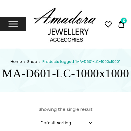
Amadora
Jewellery
0
0,
Amadora Jewellery
AMADORA
Home
Shop
Products tagged “MA-D601-LC-1000x1000”
JEWELLERY
MA-D601-LC-1000x1000
Showing the single result
Default sorting