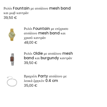
Ρολόι Fountain με ατσάλινο mesh band
και μωβ καντράν
39,50
€
Ρολόι Fountain με επίχρυσο
ατσάλινο mesh band και
χρυσό καντράν
48,00
€
Ρολόι Oldie με ατσάλινο mesh
band και burgundy καντράν
39,50
€
Βραχιόλι Party ατσάλινο με
λευκά ζιργκόν 0.4 cm
35,00
€