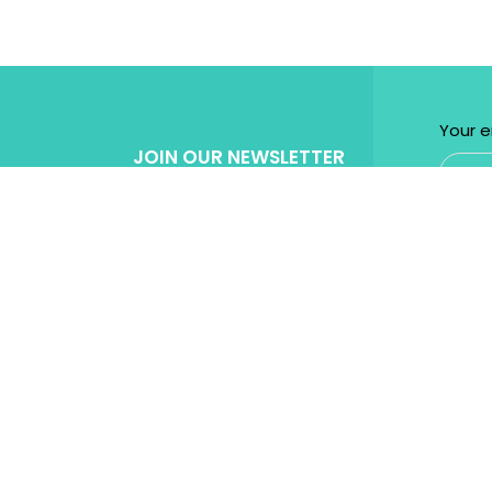
Your e
JOIN OUR NEWSLETTER
Get Specila discount for every purchase!
Powered by
Micromedia
Digital Marketing