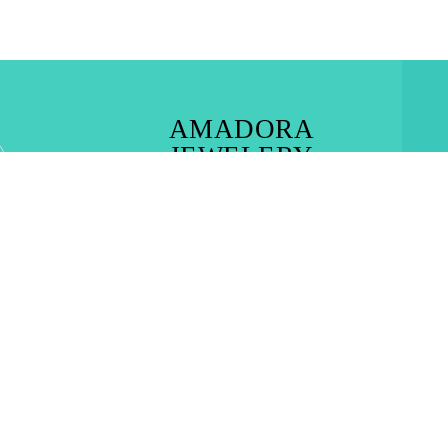
AMADORA
JEWELERY
RHODES TOWN – IALYSOS