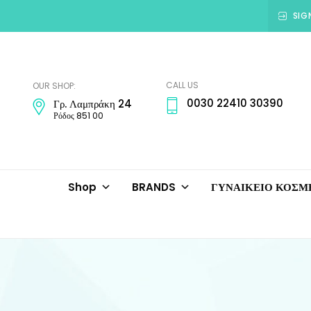
SIG
Amadora
Jewellery
CALL US
OUR SHOP:
0030 22410 30390
Γρ. Λαμπράκη 24
Ρόδος 851 00
Shop
BRANDS
ΓΥΝΑΙΚΕΙΟ ΚΟΣ