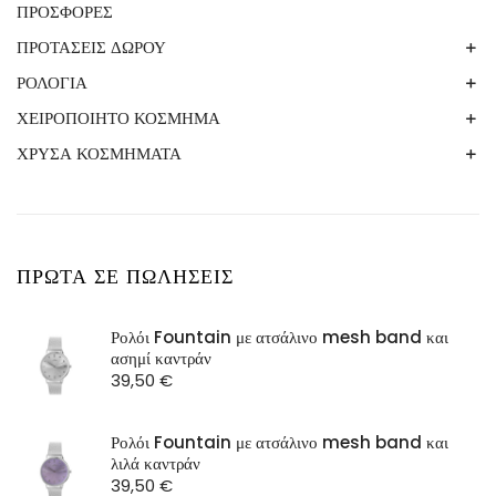
ΚΟΛΙΕ
LUCA BARRA
ΒΡΑΧΙΟΛΙΑ
ΠΡΟΣΦΟΡΕΣ
ΒΡΑΧΙΟΛΙΑ
ΣΚΟΥΛΑΡΙΚΙΑ
OXETTE
ΔΑΧΤΥΛΙΔΙΑ
ΑΝΔΡΙΚΟ ΚΟΣΜΗΜΑ LUCA BARRA3
ΠΑΡΑΜΑΝΕΣ
ΠΡΟΤΑΣΕΙΣ ΔΩΡΟΥ
ΚΟΛΙΕ
ΒΡΑΧΙΟΛΙΑ
ΓΥΝΑΙΚΕΙΟ ΚΟΣΜΗΜΑ LUCA BARRA
ΒΡΑΧΙΟΛΙΑ
ΡΟΛΟΓΙΑ
ΓΟΥΡΙΑ
ΡΟΛΟΓΙΑ
ΚΟΛΙΕ
ΒΡΑΧΙΟΛΙΑ
ΔΑΧΤΥΛΙΔΙΑ
ΕΙΚΟΝΕΣ
ΧΕΙΡΟΠΟΙΗΤΟ ΚΟΣΜΗΜΑ
UNISEX
ΣΚΟΥΛΑΡΙΚΙΑ
ΡΟΛΟΓΙΑ
ΚΟΛΙΕ
ΚΟΛΙΕ
ΚΟΡΝΙΖΕΣ
ΑΝΔΡΙΚΑ ΡΟΛΟΓΙΑ
ΧΡΥΣΑ ΚΟΣΜΗΜΑΤΑ
ΔΑΧΤΥΛΙΔΙΑ
ΡΟΛΟΓΙΑ
ΡΟΛΟΓΙΑ
ΚΟΡΝΙΖΕΣ ΠΑΙΔΙΚΕΣ
ΓΥΝΑΙΚΕΙΑ ΡΟΛΟΓΙΑ
3GUYS
ΣΚΟΥΛΑΡΙΚΙΑ
ΒΡΑΧΙΟΛΙΑ
ΣΚΟΥΛΑΡΙΚΙΑ
ΣΚΟΥΛΑΡΙΚΙΑ
ΜΠΡΕΛΟΚ
LUCA BARRA
LOISIR
ΚΟΛΙΕ
ΠΑΙΔΙΚΟ/ΒΡΕΦΙΚΟ ΔΩΡΟ
LUCA BARRA
ΠΡΩΤΑ ΣΕ ΠΩΛΗΣΕΙΣ
OXETTE
SEASON
Ρολόι Fountain με ατσάλινο mesh band και
ασημί καντράν
ST Watch
39,50
€
Ρολόι Fountain με ατσάλινο mesh band και
λιλά καντράν
39,50
€