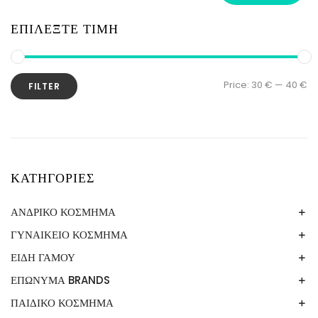
ΕΠΙΛΕΞΤΕ ΤΙΜΗ
Price:
30 €
—
40 €
FILTER
ΚΑΤΗΓΟΡΙΕΣ
ΑΝΔΡΙΚΟ ΚΟΣΜΗΜΑ
ΓΥΝΑΙΚΕΙΟ ΚΟΣΜΗΜΑ
ΒΡΑΧΙΟΛΙ
ΚΟΛΙΕ
ΕΙΔΗ ΓΑΜΟΥ
ΑΣΗΜΙ 925
ΒΡΑΧΙΟΛΙΑ
ΕΠΩΝΥΜΑ BRANDS
ΕΙΚΟΝΕΣ
ΔΑΧΤΥΛΙΔΙΑ
ΣΤΕΦΑΝΟΘΗΚΕΣ
ΠΑΙΔΙΚΟ ΚΟΣΜΗΜΑ
LOISIR