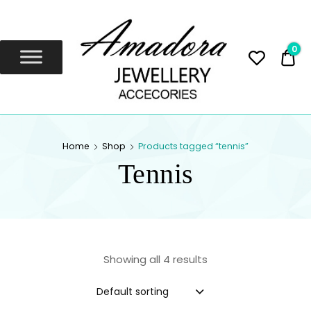
Amadora
Jewellery
0
0,
Amadora Jewellery
AMADORA
Home
Shop
Products tagged “tennis”
JEWELLERY
Tennis
Showing all 4 results
Default sorting