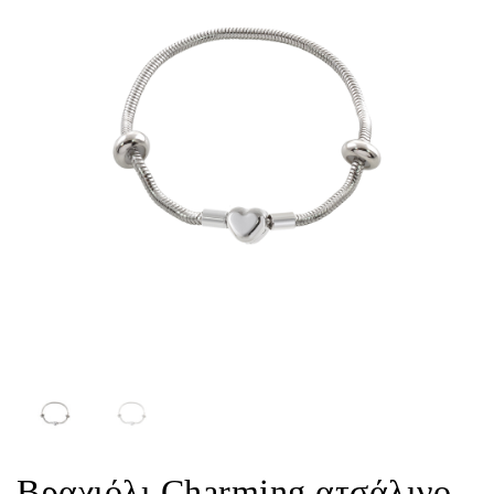
Βραχιόλι Charming ατσάλινο