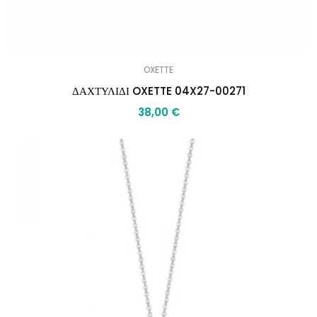
OXETTE
ΔΑΧΤΥΛΙΔΙ OXETTE 04X27-00271
38,00
€