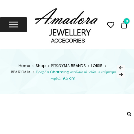
Amadora
Jewellery
0
0,
Amadora Jewellery
AMADORA
Home
Shop
ΕΠΩΝΥΜΑ BRANDS
LOISIR
JEWELLERY
ΒΡΑΧΙΟΛΙΑ
Βραχιόλι Charming ατσάλινο αλυσίδα με κούμπωμα
καρδιά 19.5 cm