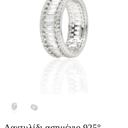
Δαχτυλίδι ασημένιο 925°