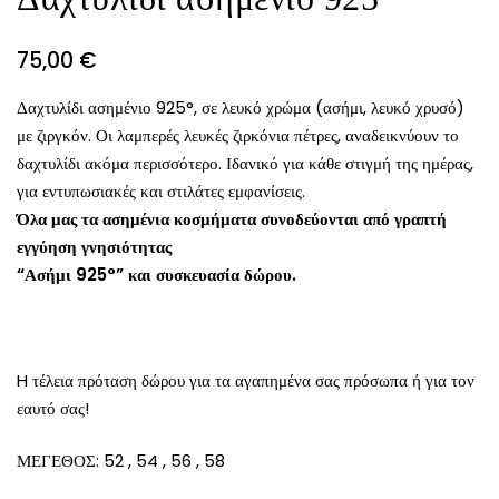
75,00
€
Δαχτυλίδι ασημένιο 925°, σε λευκό χρώμα (ασήμι, λευκό χρυσό)
με ζιργκόν. Οι λαμπερές λευκές ζιρκόνια πέτρες, αναδεικνύουν το
δαχτυλίδι ακόμα περισσότερο. Ιδανικό για κάθε στιγμή της ημέρας,
για εντυπωσιακές και στιλάτες εμφανίσεις.
Όλα
μας
τα
ασημένια
κοσμήματα
συνοδεύονται
από
γραπτή
εγγύηση
γνησιότητας
“Ασήμι 925°” και
συσκευασία
δώρου.
H τέλεια πρόταση δώρου για τα αγαπημένα σας πρόσωπα ή για τον
εαυτό σας!
ΜΕΓΕΘΟΣ: 52 , 54 , 56 , 58