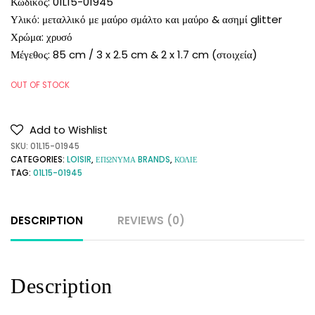
Κωδικός: 01L15-01945
Υλικό: μεταλλικό με μαύρο σμάλτο και μαύρο & ασημί glitter
Χρώμα: χρυσό
Μέγεθος: 85 cm / 3 x 2.5 cm & 2 x 1.7 cm (στοιχεία)
OUT OF STOCK
Add to Wishlist
SKU:
01L15-01945
CATEGORIES:
LOISIR
,
ΕΠΩΝΥΜΑ BRANDS
,
ΚΟΛΙΕ
TAG:
01L15-01945
DESCRIPTION
REVIEWS (0)
Description