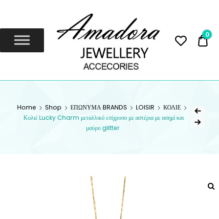
Amadora
Jewellery
0
0,
Amadora Jewellery
AMADORA
Home
Shop
ΕΠΩΝΥΜΑ BRANDS
LOISIR
ΚΟΛΙΕ
JEWELLERY
Κολιέ Lucky Charm μεταλλικό επίχρυσο με αστέρια με ασημί και
μαύρο glitter