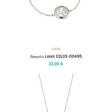
LOISIR
Βραχιόλι Loisir 02L03-00495
22,00
€