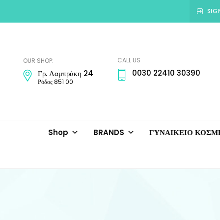
SIG
Amadora
Jewellery
CALL US
OUR SHOP:
0030 22410 30390
Γρ. Λαμπράκη 24
Ρόδος 851 00
Shop
BRANDS
ΓΥΝΑΙΚΕΙΟ ΚΟΣ