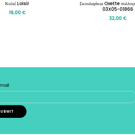
Κολιέ Loisir
Σκουλαρίκια Oxette συλλο
03X05-01866
19,00
€
32,00
€
 REVIEW “ΡΟΛΌΙ POPSICLE ΜΕ ΤΙΡΚΟΥΆΖ ΛΟΥΡΆΚΙ ΣΙΛΙΚΌ
ΚΑΝΤΡΆΝ”
mail
Η ηλ. διεύθυνση σας δεν δημοσιεύεται.
Τα υποχρεωτικά πεδία σημειώνονται με
*
YOUR RATING
*