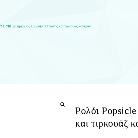
sicle με τιρκουάζ λουράκι σιλικόνης και τιρκουάζ καντράν
Ρολόι Popsicle
και τιρκουάζ κ