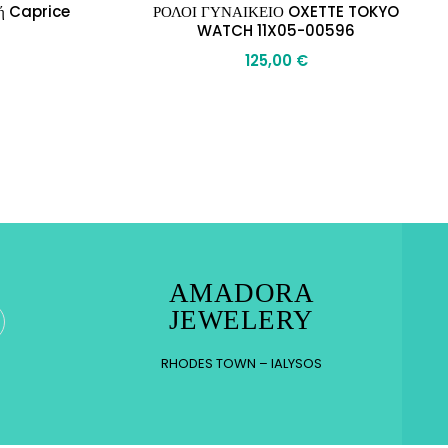
γή Caprice
ΡΟΛΟΙ ΓΥΝΑΙΚΕΙΟ OXETTE TOKYO
WATCH 11X05-00596
125,00
€
ΝΗΣ ΚΑΙ ΤΙΡΚΟΥΆΖ
AMADORA
JEWELERY
RHODES TOWN – IALYSOS