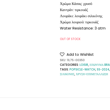
Χρώμα Κάσας: χρυσό
Καντράν: τιρκουάζ
Λουράκι: λουράκι σιλικόνης
Χρώμα λουριού: τιρκουάζ
Water Resistance: 3 atm
OUT OF STOCK
Add to Wishlist
SKU:
11L75-00350
CATEGORIES:
LOISIR
,
ΕΠΩΝΥΜΑ BR
TAGS:
POPSICLE-WATCH
,
SS-2024
ΣΙΛΙΚΌΝΗΣ
,
ΧΡΥΣΉ-ΕΠΙΜΕΤΆΛΛΩΣΗ