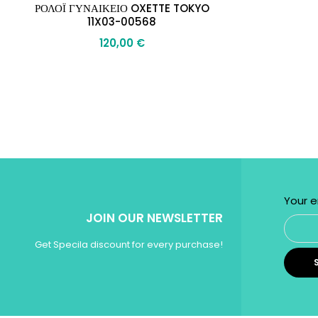
ΡΟΛΟΪ ΓΥΝΑΙΚΕΙΟ OXETTE TOKYO
11X03-00568
120,00
€
BE THE FIRST TO
Your e
JOIN OUR NEWSLETTER
Get Specila discount for every purchase!