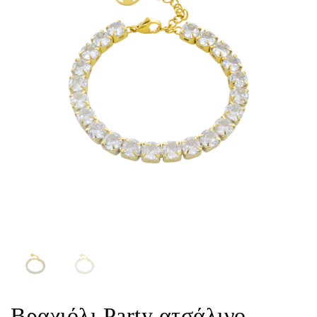
Βραχιόλι Party ατσάλινο