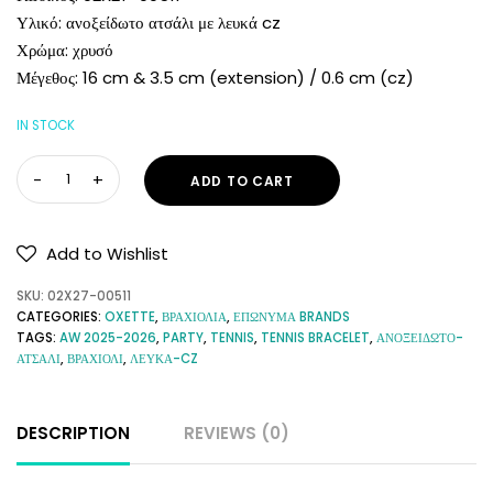
Υλικό: ανοξείδωτο ατσάλι με λευκά cz
Χρώμα: χρυσό
Μέγεθος: 16 cm & 3.5 cm (extension) / 0.6 cm (cz)
IN STOCK
ADD TO CART
Add to Wishlist
SKU:
02X27-00511
CATEGORIES:
OXETTE
,
ΒΡΑΧΙΟΛΙΑ
,
ΕΠΩΝΥΜΑ BRANDS
TAGS:
AW 2025-2026
,
PARTY
,
TENNIS
,
TENNIS BRACELET
,
ΑΝΟΞΕΊΔΩΤΟ-
ΑΤΣΆΛΙ
,
ΒΡΑΧΙΌΛΙ
,
ΛΕΥΚΆ-CZ
DESCRIPTION
REVIEWS (0)